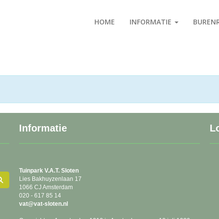
HOME
INFORMATIE
BUREN
Informatie
L
Tuinpark
V.A.T. Sloten
Lies Bakhuyzenlaan 17
1066 CJ Amsterdam
020 - 617 85 14
tav
@vat-sloten.nl