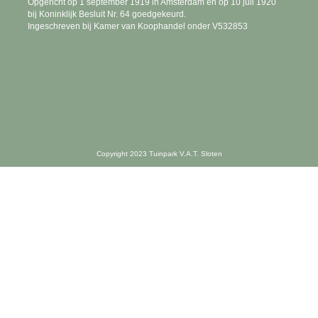
Opgericht op 1 september 1919 in Amsterdam en op 10 juli 1920
bij Koninklijk Besluit Nr. 64 goedgekeurd.
Ingeschreven bij Kamer van Koophandel onder V532853
Copyright 2023 Tuinpark V.A.T. Sloten