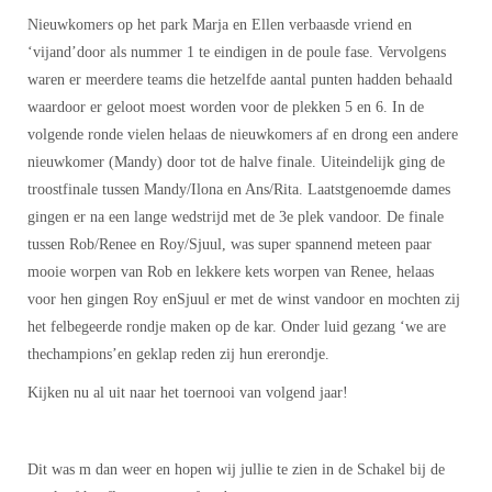
Nieuwkomers op het park Marja en Ellen verbaasde vriend en
‘vijand’door als nummer 1 te eindigen in de poule fase. Vervolgens
waren er meerdere teams die hetzelfde aantal punten hadden behaald
waardoor er geloot moest worden voor de plekken 5 en 6. In de
volgende ronde vielen helaas de nieuwkomers af en drong een andere
nieuwkomer (Mandy) door tot de halve finale. Uiteindelijk ging de
troostfinale tussen Mandy/Ilona en Ans/Rita. Laatstgenoemde dames
gingen er na een lange wedstrijd met de 3e plek vandoor. De finale
tussen Rob/Renee en Roy/Sjuul, was super spannend meteen paar
mooie worpen van Rob en lekkere kets worpen van Renee, helaas
voor hen gingen Roy enSjuul er met de winst vandoor en mochten zij
het felbegeerde rondje maken op de kar. Onder luid gezang ‘we are
thechampions’en geklap reden zij hun ererondje.
Kijken nu al uit naar het toernooi van volgend jaar!
Dit was m dan weer en hopen wij jullie te zien in de Schakel bij de