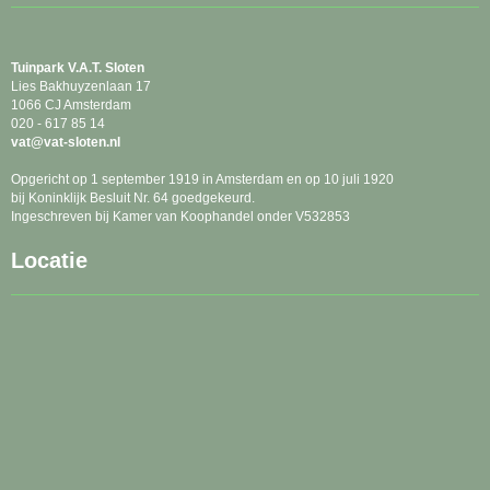
Tuinpark
V.A.T. Sloten
Lies Bakhuyzenlaan 17
1066 CJ Amsterdam
020 - 617 85 14
tav
@vat-sloten.nl
Opgericht op 1 september 1919 in Amsterdam en op 10 juli 1920
bij Koninklijk Besluit Nr. 64 goedgekeurd.
Ingeschreven bij Kamer van Koophandel onder V532853
Locatie