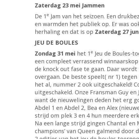
Zaterdag 23 mei Jammen
e
De 1
Jam van het seizoen. Een drukbe
en warmden het publiek op. Er was oo
herhaling en dat is op
Zaterdag 27 jun
JEU DE BOULES
e
Zondag 31 mei
het 1
Jeu de Boules-to
een compleet verrassend winnaarskopp
de knock out fase te gaan. Daar wordt
overgaan. De beste speelt( nr 1) tege
het al, nummer 2 ook uitgeschakeld! Co
uitgeschakeld. Onze Fransman Guy en Jo
want de nieuwelingen deden het erg goe
Abdel 1 en Abdel 2, Bea en Alex (nieuw
strijd om plek 3 en 4 hun meerdere erk
Na een lange strijd gingen Chantal en
champions’ van Queen galmend door de 
2 edities van het jeu de boules toernoo