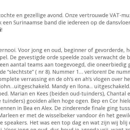
zochte en gezellige avond. Onze vertrouwde VAT-mu
k een Surinaamse band die iedereen op de dansvloe
i
!
ernooi. Voor jong en oud, beginner of gevorderde, 
el. De gevestigde orde speelde zoals verwacht de 
 een aantal teams aan toegevoegd, die oneerbiedig 
n de “slechtste” ( nr 8). Nummer 1… verloren! De nu
mplete verrassing en de oh’s en ah’s vlogen over h
hn…uitgeschakeld. Mandy en Ilona... uitgeschakeld. H
d. Marian en Kees (beiden oud-tuinders), Chantal en
e tuinders) gooiden allen hoge ogen. Bep en Cor hie
ennen in Bea en Alex. De zinderende finale ging tu
 Marleen er met de wisselbeker vandoor én het gewil
speakers. Het was een top dag en wat zijn wij blij 
i. Voor jong en oud, dus houd je agenda vrij, want z