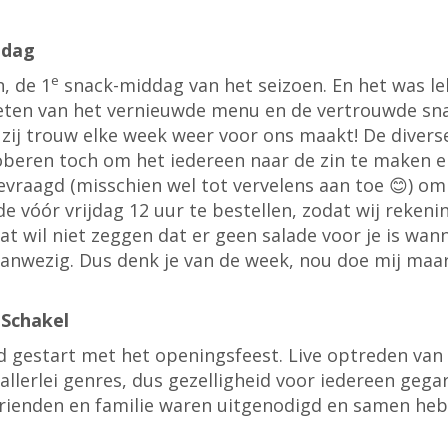
jdag
e
, de 1
snack-middag van het seizoen. En het was l
eten van het vernieuwde menu en de vertrouwde snac
 zij trouw elke week weer voor ons maakt! De divers
proberen toch om het iedereen naar de zin te maken en
gevraagd (misschien wel tot vervelens aan toe 😊) o
e vóór vrijdag 12 uur te bestellen, zodat wij reke
at wil niet zeggen dat er geen salade voor je is wan
 aanwezig. Dus denk je van de week, nou doe mij maar
 Schakel
d gestart met het openingsfeest. Live optreden van
allerlei genres, dus gezelligheid voor iedereen geg
vrienden en familie waren uitgenodigd en samen heb