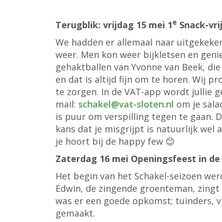
e
Terugblik: vrijdag 15 mei 1
Snack-vri
We hadden er allemaal naar uitgekeken
weer. Men kon weer bijkletsen en geni
gehaktballen van Yvonne van Beek, die
en dat is altijd fijn om te horen. Wij 
te zorgen. In de VAT-app wordt jullie 
mail:
schakel@vat-sloten.nl
om je salad
is puur om verspilling tegen te gaan. D
kans dat je misgrijpt is natuurlijk wel
je hoort bij de happy few 😊
Zaterdag 16 mei Openingsfeest in de
Het begin van het Schakel-seizoen wer
Edwin, de zingende groenteman, zingt 
was er een goede opkomst; tuinders, 
gemaakt.