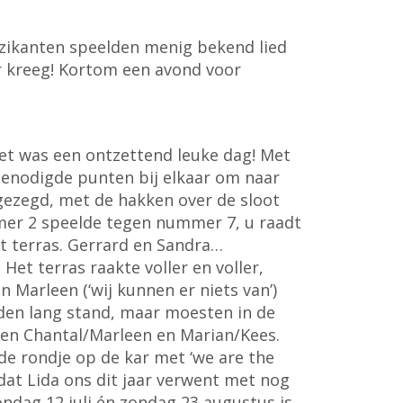
zikanten speelden menig bekend lied
r kreeg! Kortom een avond voor
het was een ontzettend leuke dag! Met
benodigde punten bij elkaar om naar
gezegd, met de hakken over de sloot
mmer 2 speelde tegen nummer 7, u raadt
et terras. Gerrard en Sandra…
et terras raakte voller en voller,
 Marleen (‘wij kunnen er niets van’)
lden lang stand, maar moesten in de
ssen Chantal/Marleen en Marian/Kees.
de rondje op de kar met ‘we are the
dat Lida ons dit jaar verwent met nog
ondag 12 juli én zondag 23 augustus is