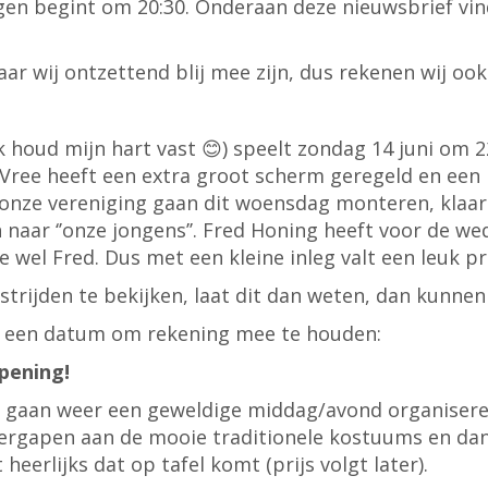
ngen begint om 20:30. Onderaan deze nieuwsbrief vin
waar wij ontzettend blij mee zijn, dus rekenen wij o
houd mijn hart vast 😊) speelt zondag 14 juni om 22
de Vree heeft een extra groot scherm geregeld en ee
onze vereniging gaan dit woensdag monteren, klaar
naar ‘’onze jongens’’. Fred Honing heeft voor de wed
wel Fred. Dus met een kleine inleg valt een leuk pri
trijden te bekijken, laat dit dan weten, dan kunnen 
is een datum om rekening mee te houden:
pening!
in gaan weer een geweldige middag/avond organiser
rgapen aan de mooie traditionele kostuums en dans
heerlijks dat op tafel komt (prijs volgt later).