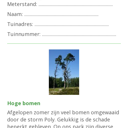
Meterstand: .................................................................
Naam: .................................................................
Tuinadres: .................................................................
Tuinnummer: .................................................................
Hoge bomen
Afgelopen zomer zijn veel bomen omgewaaid
door de storm Poly. Gelukkig is de schade
beperkt gebleven. Op ons park zijn diverse