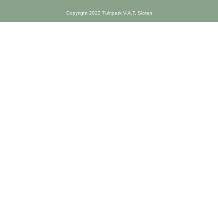
Copyright 2023 Tuinpark V.A.T. Sloten