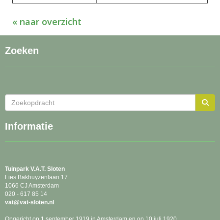
« naar overzicht
Zoeken
Informatie
Tuinpark
V.A.T. Sloten
Lies Bakhuyzenlaan 17
1066 CJ Amsterdam
020 - 617 85 14
tav
@vat-sloten.nl
Opgericht op 1 september 1919 in Amsterdam en op 10 juli 1920